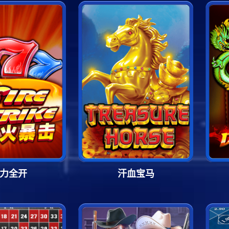
力全开
汗血宝马