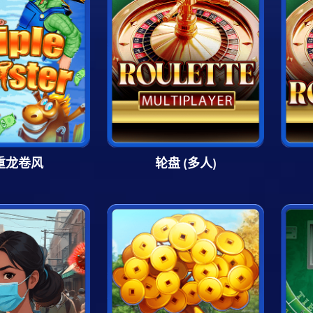
重龙卷风
轮盘 (多人)