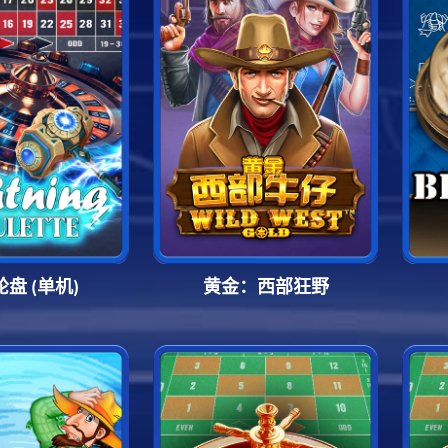
盘 (单机)
黄金：西部狂野