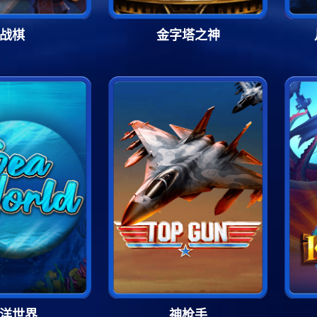
战棋
金字塔之神
洋世界
神枪手