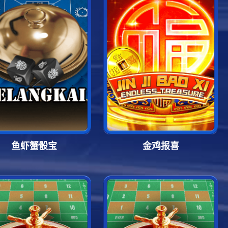
鱼虾蟹骰宝
金鸡报喜