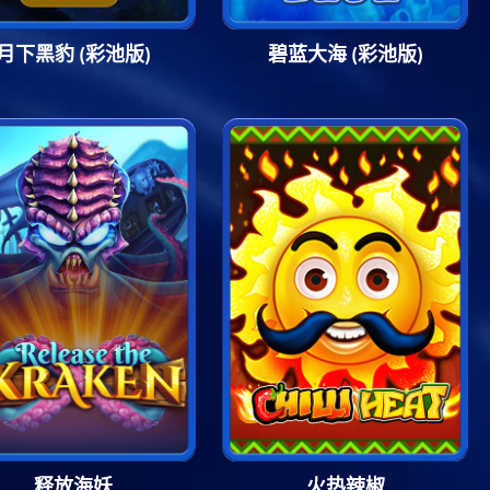
月下黑豹 (彩池版)
碧蓝大海 (彩池版)
释放海妖
火热辣椒