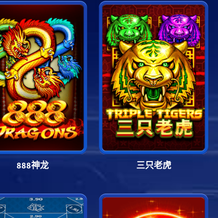
888神龙
三只老虎